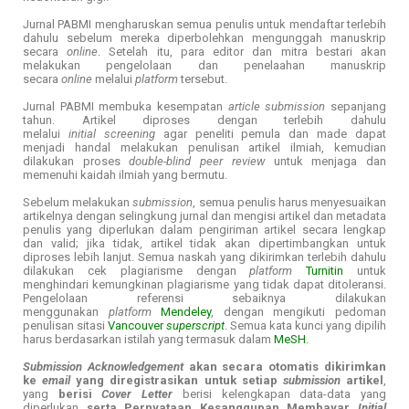
Jurnal PABMI mengharuskan semua penulis untuk mendaftar terlebih
dahulu sebelum mereka diperbolehkan mengunggah manuskrip
secara
online
. Setelah itu, para editor dan mitra bestari akan
melakukan pengelolaan dan penelaahan manuskrip
secara
online
melalui
platform
tersebut.
Jurnal PABMI membuka kesempatan
article submission
sepanjang
tahun. Artikel diproses dengan terlebih dahulu
melalui
initial screening
agar peneliti pemula dan made dapat
menjadi handal melakukan penulisan artikel ilmiah, kemudian
dilakukan proses
double-blind peer review
untuk menjaga dan
memenuhi kaidah ilmiah yang bermutu.
Sebelum melakukan
submission
, semua penulis harus menyesuaikan
artikelnya dengan selingkung jurnal dan mengisi artikel dan metadata
penulis yang diperlukan dalam pengiriman artikel secara lengkap
dan valid; jika tidak, artikel tidak akan dipertimbangkan untuk
diproses lebih lanjut. Semua naskah yang dikirimkan terlebih dahulu
dilakukan cek plagiarisme dengan
platform
Turnitin
untuk
menghindari kemungkinan plagiarisme yang tidak dapat ditoleransi.
Pengelolaan referensi sebaiknya dilakukan
menggunakan
platform
Mendeley
, dengan mengikuti pedoman
penulisan sitasi
Vancouver
superscript
. Semua kata kunci yang dipilih
harus berdasarkan istilah yang termasuk dalam
MeSH
.
Submission Acknowledgement
akan secara otomatis dikirimkan
ke
email
yang diregistrasikan untuk setiap
submission
artikel
,
yang
berisi
Cover Letter
berisi kelengkapan data-data yang
diperlukan
serta Pernyataan Kesanggupan Membayar
Initial