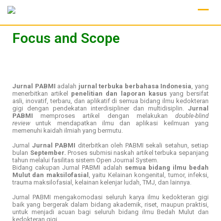
Focus and Scope
Jurnal PABMI
adalah
jurnal terbuka berbahasa Indonesia
, yang
menerbitkan artikel
penelitian dan laporan kasus
yang bersifat
asli, inovatif, terbaru, dan aplikatif di semua bidang ilmu kedokteran
gigi dengan pendekatan interdisipliner dan multidisiplin.
Jurnal
PABMI
memproses artikel dengan melakukan
double-blind
review
untuk mendapatkan ilmu dan aplikasi keilmuan yang
memenuhi kaidah ilmiah yang bermutu.
Jurnal
Jurnal PABMI
diterbitkan oleh PABMI sekali setahun, setiap
bulan
September.
Proses submisi naskah artikel terbuka sepanjang
tahun melalui fasilitas sistem Open Journal System.
Bidang cakupan Jurnal PABMI adalah
semua bidang ilmu bedah
Mulut dan maksilofasial
, yaitu Kelainan kongenital, tumor, infeksi,
trauma maksilofasial, kelainan kelenjar ludah, TMJ, dan lainnya.
Jurnal PABMI mengakomodasi seluruh karya ilmu kedokteran gigi
baik yang bergerak dalam bidang akademik, riset, maupun praktisi,
untuk menjadi acuan bagi seluruh bidang ilmu Bedah Mulut dan
kedokteran gigi.